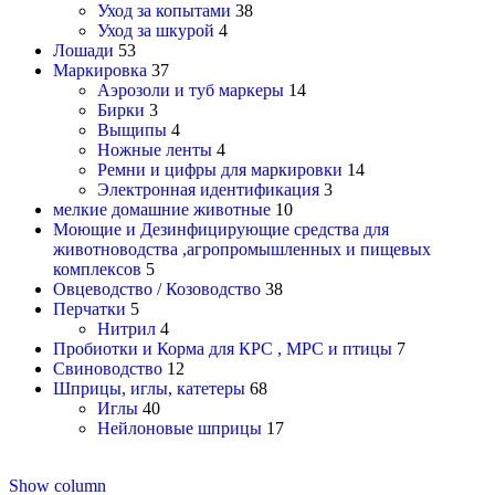
Уход за копытами
38
Уход за шкурой
4
Лошади
53
Маркировка
37
Аэрозоли и туб маркеры
14
Бирки
3
Выщипы
4
Ножные ленты
4
Ремни и цифры для маркировки
14
Электронная идентификация
3
мелкие домашние животные
10
Моющие и Дезинфицирующие средства для
животноводства ,агропромышленных и пищевых
комплексов
5
Овцеводство / Козоводство
38
Перчатки
5
Нитрил
4
Пробиотки и Корма для КРС , МРС и птицы
7
Свиноводство
12
Шприцы, иглы, катетеры
68
Иглы
40
Нейлоновые шприцы
17
Show column