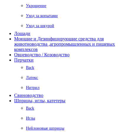
Укрощение
Уход за копытами
Уход за шкурой
Лошади
Моющие и Дезинфицирующие средства для
животноводства ,агропромышленных и пищевых
комплексов
Овцеводство / Козоводство
Перчатки
Back
Латекс
Нитрил
Свиноводство
Шприцы, иглы, катетеры
Back
Иглы
Нейлоновые шприцы