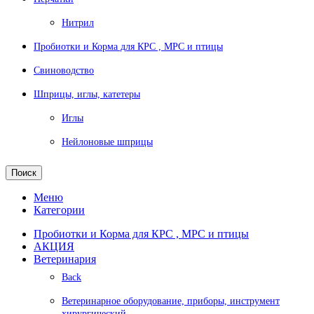
Нитрил
Пробиотки и Корма для КРС , МРС и птицы
Свиноводство
Шприцы, иглы, катетеры
Иглы
Нейлоновые шприцы
Поиск
Меню
Категории
Пробиотки и Корма для КРС , МРС и птицы
АКЦИЯ
Ветеринария
Back
Ветеринарное оборудование, приборы, инструмент
хирургический