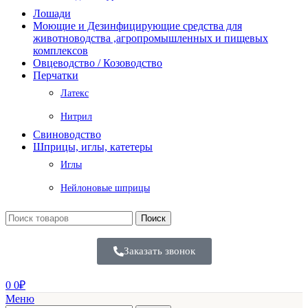
Лошади
Моющие и Дезинфицирующие средства для
животноводства ,агропромышленных и пищевых
комплексов
Овцеводство / Козоводство
Перчатки
Латекс
Нитрил
Свиноводство
Шприцы, иглы, катетеры
Иглы
Нейлоновые шприцы
Поиск
Заказать звонок
0
0
₽
Меню