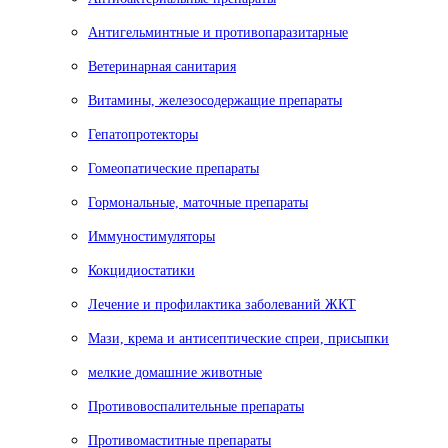
Антигельминтные и противопаразитарные
Ветеринарная санитария
Витамины, железосодержащие препараты
Гепатопротекторы
Гомеопатические препараты
Гормональные, маточные препараты
Иммуностимуляторы
Кокцидиостатики
Лечение и профилактика заболеваний ЖКТ
Мази, крема и антисептические спреи, присыпки
мелкие домашние животные
Противовоспалительные препараты
Противомаститные препараты