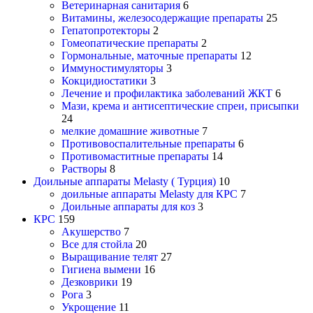
Ветеринарная санитария
6
Витамины, железосодержащие препараты
25
Гепатопротекторы
2
Гомеопатические препараты
2
Гормональные, маточные препараты
12
Иммуностимуляторы
3
Кокцидиостатики
3
Лечение и профилактика заболеваний ЖКТ
6
Мази, крема и антисептические спреи, присыпки
24
мелкие домашние животные
7
Противовоспалительные препараты
6
Противомаститные препараты
14
Растворы
8
Доильные аппараты Melasty ( Турция)
10
доильные аппараты Melasty для КРС
7
Доильные аппараты для коз
3
КРС
159
Акушерство
7
Все для стойла
20
Выращивание телят
27
Гигиена вымени
16
Дезковрики
19
Рога
3
Укрощение
11