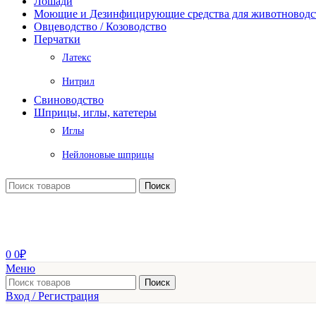
Лошади
Моющие и Дезинфицирующие средства для животноводс
Овцеводство / Козоводство
Перчатки
Латекс
Нитрил
Свиноводство
Шприцы, иглы, катетеры
Иглы
Нейлоновые шприцы
Поиск
0
0
₽
Меню
Поиск
Вход / Регистрация