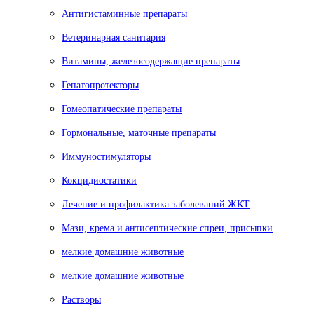
Антигистаминные препараты
Ветеринарная санитария
Витамины, железосодержащие препараты
Гепатопротекторы
Гомеопатические препараты
Гормональные, маточные препараты
Иммуностимуляторы
Кокцидиостатики
Лечение и профилактика заболеваний ЖКТ
Мази, крема и антисептические спреи, присыпки
мелкие домашние животные
мелкие домашние животные
Растворы