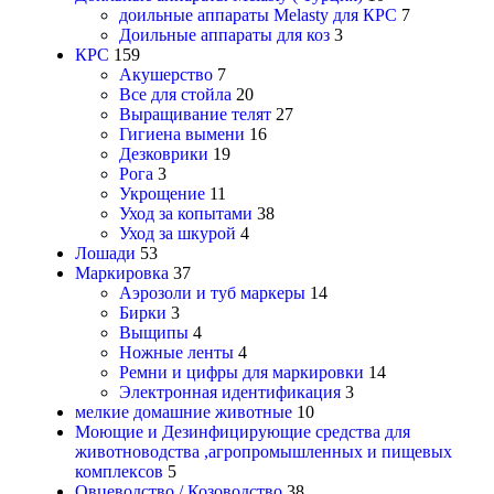
доильные аппараты Melasty для КРС
7
Доильные аппараты для коз
3
КРС
159
Акушерство
7
Все для стойла
20
Выращивание телят
27
Гигиена вымени
16
Дезковрики
19
Рога
3
Укрощение
11
Уход за копытами
38
Уход за шкурой
4
Лошади
53
Маркировка
37
Аэрозоли и туб маркеры
14
Бирки
3
Выщипы
4
Ножные ленты
4
Ремни и цифры для маркировки
14
Электронная идентификация
3
мелкие домашние животные
10
Моющие и Дезинфицирующие средства для
животноводства ,агропромышленных и пищевых
комплексов
5
Овцеводство / Козоводство
38