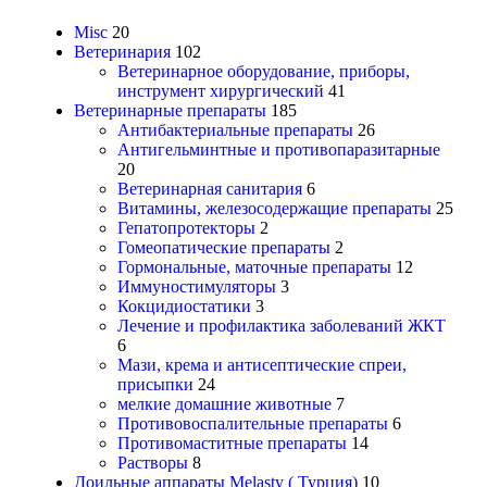
Misc
20
Ветеринария
102
Ветеринарное оборудование, приборы,
инструмент хирургический
41
Ветеринарные препараты
185
Антибактериальные препараты
26
Антигельминтные и противопаразитарные
20
Ветеринарная санитария
6
Витамины, железосодержащие препараты
25
Гепатопротекторы
2
Гомеопатические препараты
2
Гормональные, маточные препараты
12
Иммуностимуляторы
3
Кокцидиостатики
3
Лечение и профилактика заболеваний ЖКТ
6
Мази, крема и антисептические спреи,
присыпки
24
мелкие домашние животные
7
Противовоспалительные препараты
6
Противомаститные препараты
14
Растворы
8
Доильные аппараты Melasty ( Турция)
10