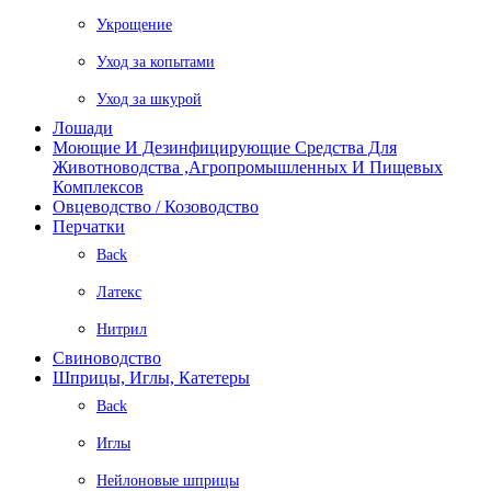
Укрощение
Уход за копытами
Уход за шкурой
Лошади
Моющие И Дезинфицирующие Средства Для
Животноводства ,агропромышленных И Пищевых
Комплексов
Овцеводство / Козоводство
Перчатки
Back
Латекс
Нитрил
Свиноводство
Шприцы, Иглы, Катетеры
Back
Иглы
Нейлоновые шприцы