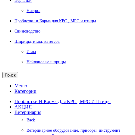
Перчатки
Нитрил
Пробиотки и Корма для КРС , МРС и птицы
Свиноводство
Шприцы, иглы, катетеры
Иглы
Нейлоновые шприцы
Поиск
Меню
Категории
Пробиотки И Корма Для КРС , МРС И Птицы
АКЦИЯ
Ветеринария
Back
Ветеринарное оборудование, приборы, инструмент