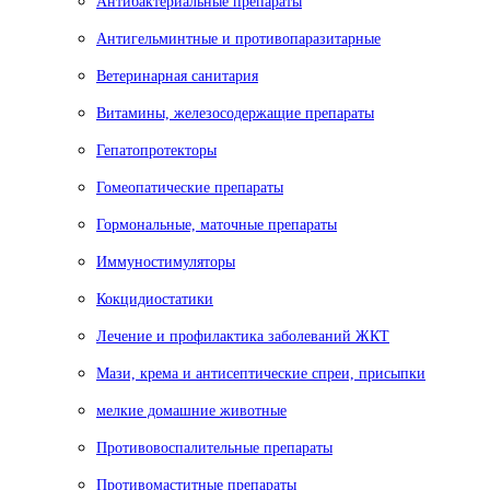
Антибактериальные препараты
Антигельминтные и противопаразитарные
Ветеринарная санитария
Витамины, железосодержащие препараты
Гепатопротекторы
Гомеопатические препараты
Гормональные, маточные препараты
Иммуностимуляторы
Кокцидиостатики
Лечение и профилактика заболеваний ЖКТ
Мази, крема и антисептические спреи, присыпки
мелкие домашние животные
Противовоспалительные препараты
Противомаститные препараты