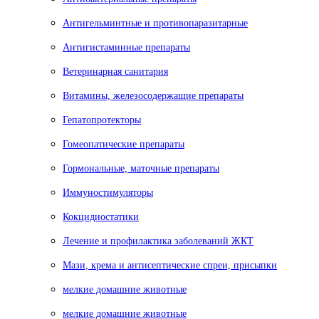
Антигельминтные и противопаразитарные
Антигистаминные препараты
Ветеринарная санитария
Витамины, железосодержащие препараты
Гепатопротекторы
Гомеопатические препараты
Гормональные, маточные препараты
Иммуностимуляторы
Кокцидиостатики
Лечение и профилактика заболеваний ЖКТ
Мази, крема и антисептические спреи, присыпки
мелкие домашние животные
мелкие домашние животные