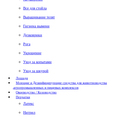
Все для стойла
Выращивание телят
Гигиена вымени
Дезковрики
Рога
Укрощение
Уход за копытами
Уход за шкурой
Лошади
Моющие и Дезинфицирующие средства для животноводства
,агропромышленных и пищевых комплексов
Овцеводство / Козоводство
Перчатки
Латекс
Нитрил