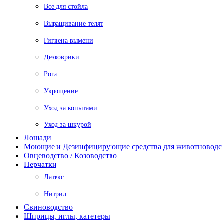
Все для стойла
Выращивание телят
Гигиена вымени
Дезковрики
Рога
Укрощение
Уход за копытами
Уход за шкурой
Лошади
Моющие и Дезинфицирующие средства для животноводс
Овцеводство / Козоводство
Перчатки
Латекс
Нитрил
Свиноводство
Шприцы, иглы, катетеры