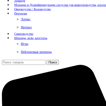
Лошади
Моющие и Дезинфицирующие средства для животноводства ,агро
Овцеводство / Козоводство
Перчатки
Латекс
Нитрил
Свиноводство
Шприцы, иглы, катетеры
Иглы
Нейлоновые шприцы
Поиск