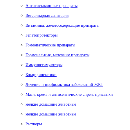
Антигистаминные препараты
Ветеринарная санитария
Витамины, железосодержащие препараты
Гепатопротекторы
Гомеопатические препараты
Гормональные, маточные препараты
Иммуностимуляторы
Кокцидиостатики
Лечение и профилактика заболеваний ЖКТ
Мази, крема и антисептические спреи, присыпки
мелкие домашние животные
мелкие домашние животные
Растворы