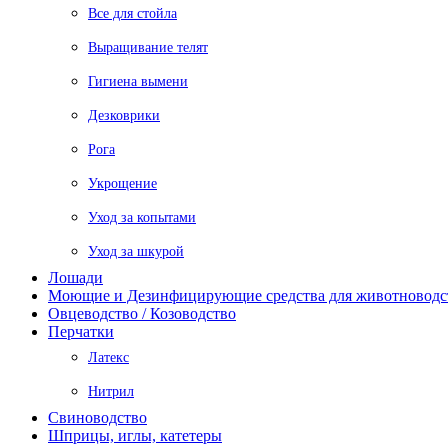
Все для стойла
Выращивание телят
Гигиена вымени
Дезковрики
Рога
Укрощение
Уход за копытами
Уход за шкурой
Лошади
Моющие и Дезинфицирующие средства для животноводс
Овцеводство / Козоводство
Перчатки
Латекс
Нитрил
Свиноводство
Шприцы, иглы, катетеры