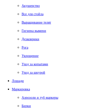
Акушерство
Все для стойла
Выращивание телят
Гигиена вымени
Дезковрики
Рога
Укрощение
Уход за копытами
Уход за шкурой
Лошади
Маркировка
Аэрозоли и туб маркеры
Бирки