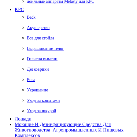
доильные аппараты Melasty для КРС
КРС
Back
Акушерство
Все для стойла
Выращивание телят
Гигиена вымени
Дезковрики
Рога
Укрощение
Уход за копытами
Уход за шкурой
Лошади
Моющие И Дезинфицирующие Средства Для
Животноводства ,агропромышленных И Пищевых
Комплексов