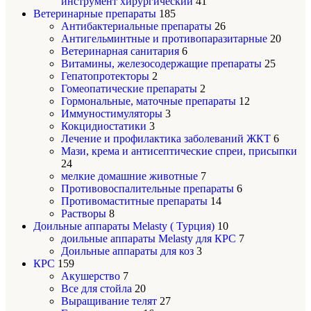
инструмент хирургический
41
Ветеринарные препараты
185
Антибактериальные препараты
26
Антигельминтные и противопаразитарные
20
Ветеринарная санитария
6
Витамины, железосодержащие препараты
25
Гепатопротекторы
2
Гомеопатические препараты
2
Гормональные, маточные препараты
12
Иммуностимуляторы
3
Кокцидиостатики
3
Лечение и профилактика заболеваний ЖКТ
6
Мази, крема и антисептические спреи, присыпки
24
мелкие домашние животные
7
Противовоспалительные препараты
6
Противомаститные препараты
14
Растворы
8
Доильные аппараты Melasty ( Турция)
10
доильные аппараты Melasty для КРС
7
Доильные аппараты для коз
3
КРС
159
Акушерство
7
Все для стойла
20
Выращивание телят
27