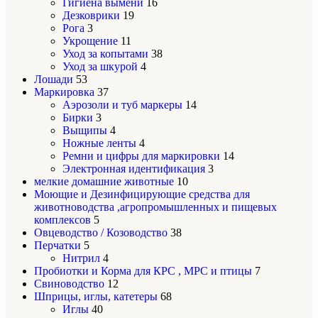
Гигиена вымени
16
Дезковрики
19
Рога
3
Укрощение
11
Уход за копытами
38
Уход за шкурой
4
Лошади
53
Маркировка
37
Аэрозоли и туб маркеры
14
Бирки
3
Выщипы
4
Ножные ленты
4
Ремни и цифры для маркировки
14
Электронная идентификация
3
мелкие домашние животные
10
Моющие и Дезинфицирующие средства для
животноводства ,агропромышленных и пищевых
комплексов
5
Овцеводство / Козоводство
38
Перчатки
5
Нитрил
4
Пробиотки и Корма для КРС , МРС и птицы
7
Свиноводство
12
Шприцы, иглы, катетеры
68
Иглы
40