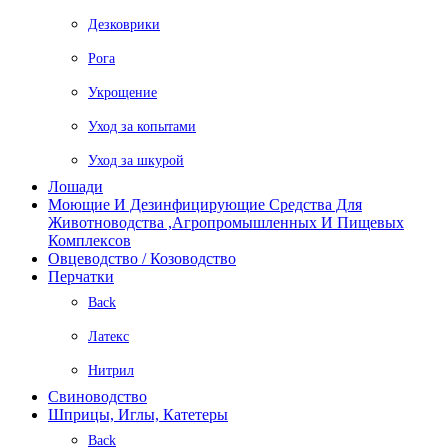
Дезковрики
Рога
Укрощение
Уход за копытами
Уход за шкурой
Лошади
Моющие И Дезинфицирующие Средства Для
Животноводства ,агропромышленных И Пищевых
Комплексов
Овцеводство / Козоводство
Перчатки
Back
Латекс
Нитрил
Свиноводство
Шприцы, Иглы, Катетеры
Back