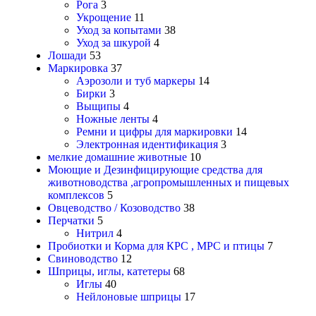
Рога
3
Укрощение
11
Уход за копытами
38
Уход за шкурой
4
Лошади
53
Маркировка
37
Аэрозоли и туб маркеры
14
Бирки
3
Выщипы
4
Ножные ленты
4
Ремни и цифры для маркировки
14
Электронная идентификация
3
мелкие домашние животные
10
Моющие и Дезинфицирующие средства для
животноводства ,агропромышленных и пищевых
комплексов
5
Овцеводство / Козоводство
38
Перчатки
5
Нитрил
4
Пробиотки и Корма для КРС , МРС и птицы
7
Свиноводство
12
Шприцы, иглы, катетеры
68
Иглы
40
Нейлоновые шприцы
17