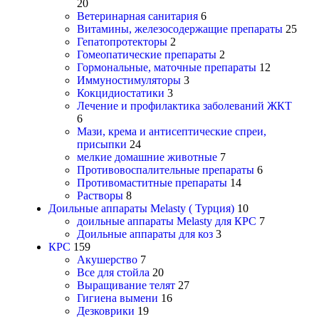
20
Ветеринарная санитария
6
Витамины, железосодержащие препараты
25
Гепатопротекторы
2
Гомеопатические препараты
2
Гормональные, маточные препараты
12
Иммуностимуляторы
3
Кокцидиостатики
3
Лечение и профилактика заболеваний ЖКТ
6
Мази, крема и антисептические спреи,
присыпки
24
мелкие домашние животные
7
Противовоспалительные препараты
6
Противомаститные препараты
14
Растворы
8
Доильные аппараты Melasty ( Турция)
10
доильные аппараты Melasty для КРС
7
Доильные аппараты для коз
3
КРС
159
Акушерство
7
Все для стойла
20
Выращивание телят
27
Гигиена вымени
16
Дезковрики
19