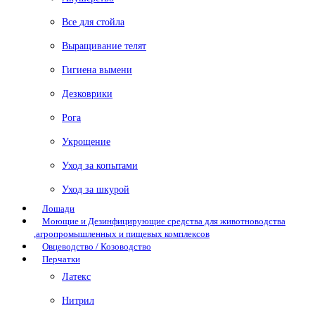
Все для стойла
Выращивание телят
Гигиена вымени
Дезковрики
Рога
Укрощение
Уход за копытами
Уход за шкурой
Лошади
Моющие и Дезинфицирующие средства для животноводства
,агропромышленных и пищевых комплексов
Овцеводство / Козоводство
Перчатки
Латекс
Нитрил