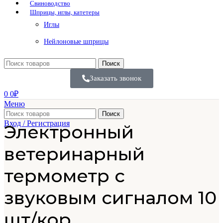
Свиноводство
Шприцы, иглы, катетеры
Иглы
Нейлоновые шприцы
Поиск
Заказать звонок
0
0
₽
Меню
Поиск
Вход / Регистрация
Электронный
ветеринарный
термометр с
звуковым сигналом 10
шт/кор.