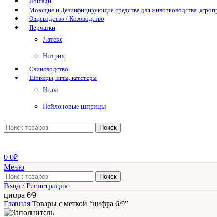
Лошади
Моющие и Дезинфицирующие средства для животноводства ,агро
Овцеводство / Козоводство
Перчатки
Латекс
Нитрил
Свиноводство
Шприцы, иглы, катетеры
Иглы
Нейлоновые шприцы
Поиск
0
0
₽
Меню
Поиск
Вход / Регистрация
цифра 6/9
Главная
Товары с меткой “цифра 6/9”