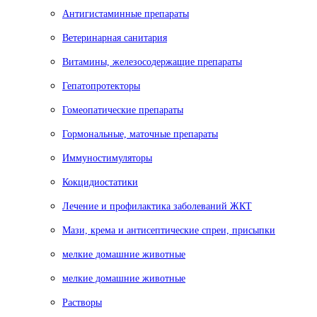
Антигистаминные препараты
Ветеринарная санитария
Витамины, железосодержащие препараты
Гепатопротекторы
Гомеопатические препараты
Гормональные, маточные препараты
Иммуностимуляторы
Кокцидиостатики
Лечение и профилактика заболеваний ЖКТ
Мази, крема и антисептические спреи, присыпки
мелкие домашние животные
мелкие домашние животные
Растворы