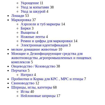
Укрощение
11
Уход за копытами
38
Уход за шкурой
4
Лошади
53
Маркировка
37
Аэрозоли и туб маркеры
14
Бирки
3
Выщипы
4
Ножные ленты
4
Ремни и цифры для маркировки
14
Электронная идентификация
3
мелкие домашние животные
10
Моющие и Дезинфицирующие средства для
животноводства ,агропромышленных и пищевых
комплексов
5
Овцеводство / Козоводство
38
Перчатки
5
Нитрил
4
Пробиотки и Корма для КРС , МРС и птицы
7
Свиноводство
12
Шприцы, иглы, катетеры
68
Иглы
40
Нейлоновые шприцы
17