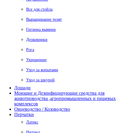
Все для стойла
Выращивание телят
Гигиена вымени
Дезковрики
Рога
Укрощение
Уход за копытами
Уход за шкурой
Лошади
Моющие и Дезинфицирующие средства для
животноводства ,агропромышленных и пищевых
комплексов
Овцеводство / Козоводство
Перчатки
Латекс
Нитрил