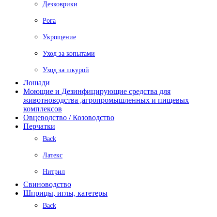
Дезковрики
Рога
Укрощение
Уход за копытами
Уход за шкурой
Лошади
Моющие и Дезинфицирующие средства для
животноводства ,агропромышленных и пищевых
комплексов
Овцеводство / Козоводство
Перчатки
Back
Латекс
Нитрил
Свиноводство
Шприцы, иглы, катетеры
Back