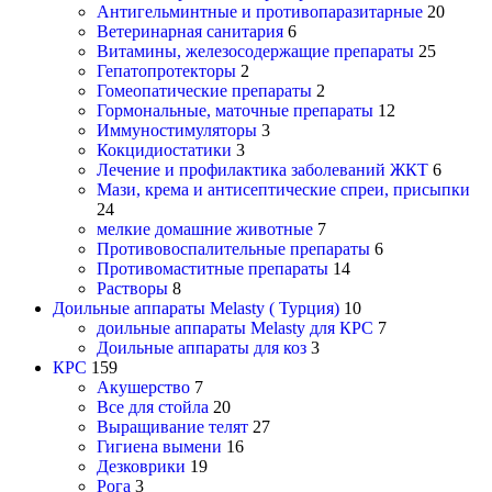
Антигельминтные и противопаразитарные
20
Ветеринарная санитария
6
Витамины, железосодержащие препараты
25
Гепатопротекторы
2
Гомеопатические препараты
2
Гормональные, маточные препараты
12
Иммуностимуляторы
3
Кокцидиостатики
3
Лечение и профилактика заболеваний ЖКТ
6
Мази, крема и антисептические спреи, присыпки
24
мелкие домашние животные
7
Противовоспалительные препараты
6
Противомаститные препараты
14
Растворы
8
Доильные аппараты Melasty ( Турция)
10
доильные аппараты Melasty для КРС
7
Доильные аппараты для коз
3
КРС
159
Акушерство
7
Все для стойла
20
Выращивание телят
27
Гигиена вымени
16
Дезковрики
19
Рога
3