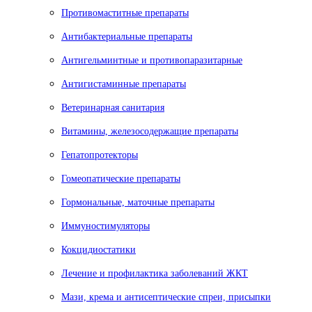
Противомаститные препараты
Антибактериальные препараты
Антигельминтные и противопаразитарные
Антигистаминные препараты
Ветеринарная санитария
Витамины, железосодержащие препараты
Гепатопротекторы
Гомеопатические препараты
Гормональные, маточные препараты
Иммуностимуляторы
Кокцидиостатики
Лечение и профилактика заболеваний ЖКТ
Мази, крема и антисептические спреи, присыпки