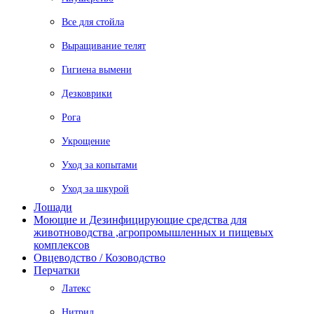
Все для стойла
Выращивание телят
Гигиена вымени
Дезковрики
Рога
Укрощение
Уход за копытами
Уход за шкурой
Лошади
Моющие и Дезинфицирующие средства для
животноводства ,агропромышленных и пищевых
комплексов
Овцеводство / Козоводство
Перчатки
Латекс
Нитрил