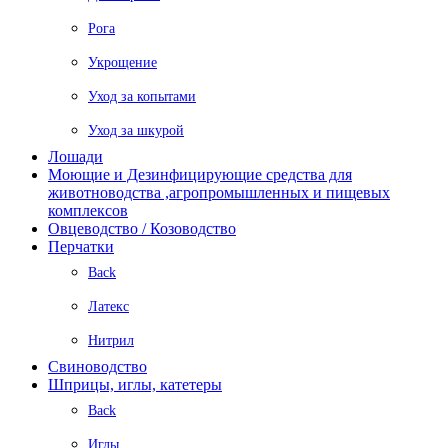
Рога
Укрощение
Уход за копытами
Уход за шкурой
Лошади
Моющие и Дезинфицирующие средства для
животноводства ,агропромышленных и пищевых
комплексов
Овцеводство / Козоводство
Перчатки
Back
Латекс
Нитрил
Свиноводство
Шприцы, иглы, катетеры
Back
Иглы