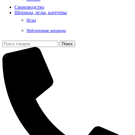
Свиноводство
Шприцы, иглы, катетеры
Иглы
Нейлоновые шприцы
Поиск