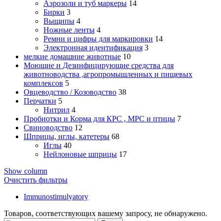
Аэрозоли и туб маркеры
14
Бирки
3
Выщипы
4
Ножные ленты
4
Ремни и цифры для маркировки
14
Электронная идентификация
3
мелкие домашние животные
10
Моющие и Дезинфицирующие средства для
животноводства ,агропромышленных и пищевых
комплексов
5
Овцеводство / Козоводство
38
Перчатки
5
Нитрил
4
Пробиотки и Корма для КРС , МРС и птицы
7
Свиноводство
12
Шприцы, иглы, катетеры
68
Иглы
40
Нейлоновые шприцы
17
Show column
Очистить фильтры
Immunostimulyatory
Товаров, соответствующих вашему запросу, не обнаружено.