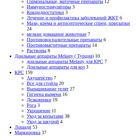
Гормональные, маточные препараты
12
Иммуностимуляторы
3
Кокцидиостатики
3
Лечение и профилактика заболеваний ЖКТ
6
Мази, крема и антисептические спреи, присыпки
24
мелкие домашние животные
7
Противовоспалительные препараты
6
Противомаститные препараты
14
Растворы
8
Доильные аппараты Melasty ( Турция)
10
доильные аппараты Melasty для КРС
7
Доильные аппараты для коз
3
КРС
159
Акушерство
7
Все для стойла
20
Выращивание телят
27
Гигиена вымени
16
Дезковрики
19
Рога
3
Укрощение
11
Уход за копытами
38
Уход за шкурой
4
Лошади
53
Маркировка
37