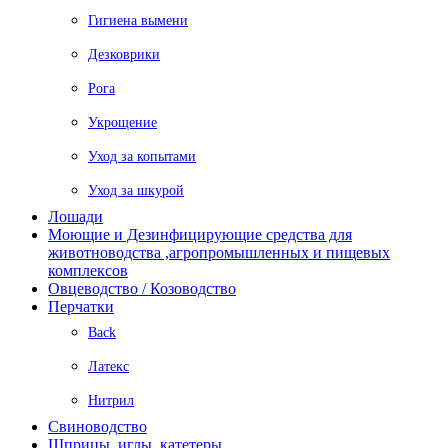
Гигиена вымени
Дезковрики
Рога
Укрощение
Уход за копытами
Уход за шкурой
Лошади
Моющие и Дезинфицирующие средства для
животноводства ,агропромышленных и пищевых
комплексов
Овцеводство / Козоводство
Перчатки
Back
Латекс
Нитрил
Свиноводство
Шприцы, иглы, катетеры