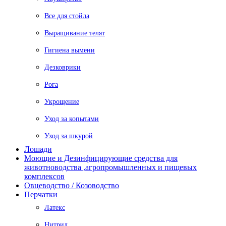
Все для стойла
Выращивание телят
Гигиена вымени
Дезковрики
Рога
Укрощение
Уход за копытами
Уход за шкурой
Лошади
Моющие и Дезинфицирующие средства для
животноводства ,агропромышленных и пищевых
комплексов
Овцеводство / Козоводство
Перчатки
Латекс
Нитрил