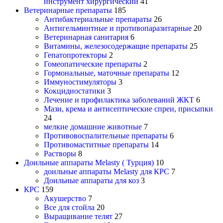
инструмент хирургический
41
Ветеринарные препараты
185
Антибактериальные препараты
26
Антигельминтные и противопаразитарные
20
Ветеринарная санитария
6
Витамины, железосодержащие препараты
25
Гепатопротекторы
2
Гомеопатические препараты
2
Гормональные, маточные препараты
12
Иммуностимуляторы
3
Кокцидиостатики
3
Лечение и профилактика заболеваний ЖКТ
6
Мази, крема и антисептические спреи, присыпки
24
мелкие домашние животные
7
Противовоспалительные препараты
6
Противомаститные препараты
14
Растворы
8
Доильные аппараты Melasty ( Турция)
10
доильные аппараты Melasty для КРС
7
Доильные аппараты для коз
3
КРС
159
Акушерство
7
Все для стойла
20
Выращивание телят
27