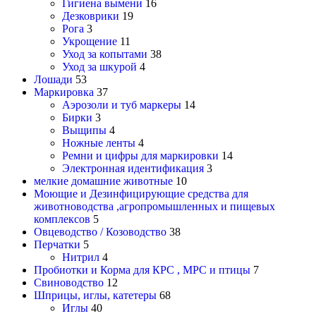
Гигиена вымени
16
Дезковрики
19
Рога
3
Укрощение
11
Уход за копытами
38
Уход за шкурой
4
Лошади
53
Маркировка
37
Аэрозоли и туб маркеры
14
Бирки
3
Выщипы
4
Ножные ленты
4
Ремни и цифры для маркировки
14
Электронная идентификация
3
мелкие домашние животные
10
Моющие и Дезинфицирующие средства для
животноводства ,агропромышленных и пищевых
комплексов
5
Овцеводство / Козоводство
38
Перчатки
5
Нитрил
4
Пробиотки и Корма для КРС , МРС и птицы
7
Свиноводство
12
Шприцы, иглы, катетеры
68
Иглы
40