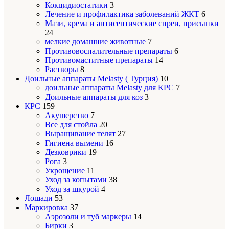
Кокцидиостатики
3
Лечение и профилактика заболеваний ЖКТ
6
Мази, крема и антисептические спреи, присыпки
24
мелкие домашние животные
7
Противовоспалительные препараты
6
Противомаститные препараты
14
Растворы
8
Доильные аппараты Melasty ( Турция)
10
доильные аппараты Melasty для КРС
7
Доильные аппараты для коз
3
КРС
159
Акушерство
7
Все для стойла
20
Выращивание телят
27
Гигиена вымени
16
Дезковрики
19
Рога
3
Укрощение
11
Уход за копытами
38
Уход за шкурой
4
Лошади
53
Маркировка
37
Аэрозоли и туб маркеры
14
Бирки
3