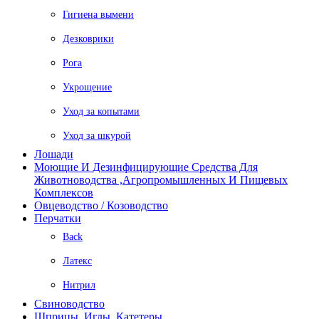
Гигиена вымени
Дезковрики
Рога
Укрощение
Уход за копытами
Уход за шкурой
Лошади
Моющие И Дезинфицирующие Средства Для
Животноводства ,агропромышленных И Пищевых
Комплексов
Овцеводство / Козоводство
Перчатки
Back
Латекс
Нитрил
Свиноводство
Шприцы, Иглы, Катетеры