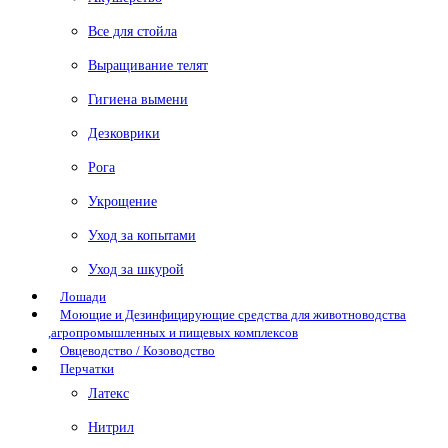
Все для стойла
Выращивание телят
Гигиена вымени
Дезковрики
Рога
Укрощение
Уход за копытами
Уход за шкурой
Лошади
Моющие и Дезинфицирующие средства для животноводства
,агропромышленных и пищевых комплексов
Овцеводство / Козоводство
Перчатки
Латекс
Нитрил