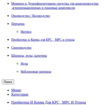
Моющие и Дезинфицирующие средства для животноводства
,агропромышленных и пищевых комплексов
Овцеводство / Козоводство
Перчатки
Нитрил
Пробиотки и Корма для КРС , МРС и птицы
Свиноводство
Шприцы, иглы, катетеры
Иглы
Нейлоновые шприцы
Поиск
Меню
Категории
Пробиотки И Корма Для КРС , МРС И Птицы