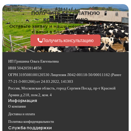
ПОЛУЧИТЕ БЕСПЛАТНУЮ
КОНСУЛЬТАЦИЮ
Оставьте заявку и наши менеджеры свяжутся
с вами в ближайшее время
Получить консультацию
ИП Гришина Ольга Евгеньевна
ИНН 504205914856
ОГРН 319508100120530 Лицензия Л042-00118-50/00011162 (Ранее
77-21-3-001266) от 24.03.2022, 141303
Россия, Московская область, город Сергиев Посад, пр-т Красной
Армии д.218, пом.2, ком. 4
Информация
О компании
Доставка и оплата
Политика конфиденциальности
Служба поддержки