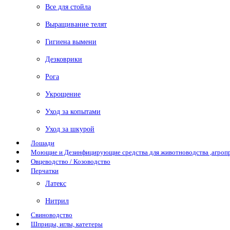
Все для стойла
Выращивание телят
Гигиена вымени
Дезковрики
Рога
Укрощение
Уход за копытами
Уход за шкурой
Лошади
Моющие и Дезинфицирующие средства для животноводства ,агро
Овцеводство / Козоводство
Перчатки
Латекс
Нитрил
Свиноводство
Шприцы, иглы, катетеры