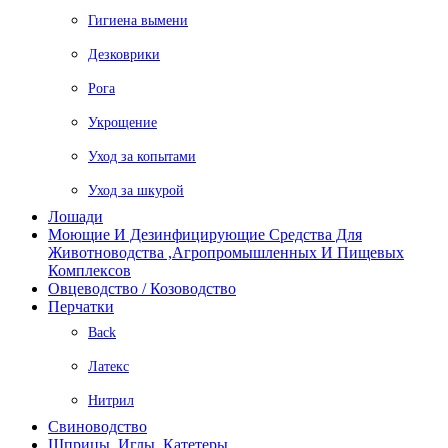
Гигиена вымени
Дезковрики
Рога
Укрощение
Уход за копытами
Уход за шкурой
Лошади
Моющие И Дезинфицирующие Средства Для
Животноводства ,агропромышленных И Пищевых
Комплексов
Овцеводство / Козоводство
Перчатки
Back
Латекс
Нитрил
Свиноводство
Шприцы, Иглы, Катетеры