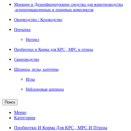
Моющие и Дезинфицирующие средства для животноводства
,агропромышленных и пищевых комплексов
Овцеводство / Козоводство
Перчатки
Нитрил
Пробиотки и Корма для КРС , МРС и птицы
Свиноводство
Шприцы, иглы, катетеры
Иглы
Нейлоновые шприцы
Поиск
Меню
Категории
Пробиотки И Корма Для КРС , МРС И Птицы