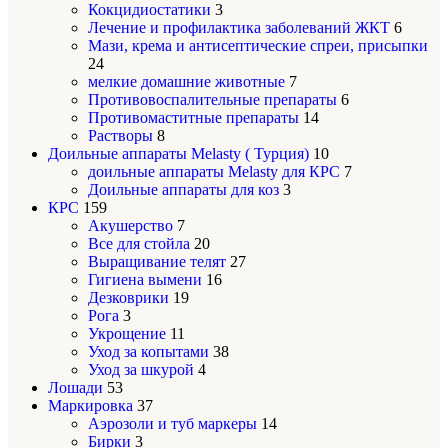
Кокцидиостатики
3
Лечение и профилактика заболеваний ЖКТ
6
Мази, крема и антисептические спреи, присыпки
24
мелкие домашние животные
7
Противовоспалительные препараты
6
Противомаститные препараты
14
Растворы
8
Доильные аппараты Melasty ( Турция)
10
доильные аппараты Melasty для КРС
7
Доильные аппараты для коз
3
КРС
159
Акушерство
7
Все для стойла
20
Выращивание телят
27
Гигиена вымени
16
Дезковрики
19
Рога
3
Укрощение
11
Уход за копытами
38
Уход за шкурой
4
Лошади
53
Маркировка
37
Аэрозоли и туб маркеры
14
Бирки
3