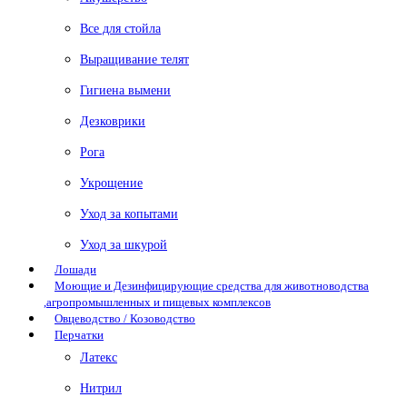
Все для стойла
Выращивание телят
Гигиена вымени
Дезковрики
Рога
Укрощение
Уход за копытами
Уход за шкурой
Лошади
Моющие и Дезинфицирующие средства для животноводства
,агропромышленных и пищевых комплексов
Овцеводство / Козоводство
Перчатки
Латекс
Нитрил