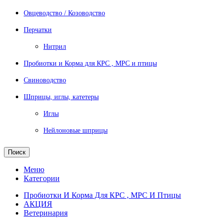
Овцеводство / Козоводство
Перчатки
Нитрил
Пробиотки и Корма для КРС , МРС и птицы
Свиноводство
Шприцы, иглы, катетеры
Иглы
Нейлоновые шприцы
Поиск
Меню
Категории
Пробиотки И Корма Для КРС , МРС И Птицы
АКЦИЯ
Ветеринария