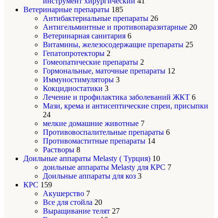
инструмент хирургический
41
Ветеринарные препараты
185
Антибактериальные препараты
26
Антигельминтные и противопаразитарные
20
Ветеринарная санитария
6
Витамины, железосодержащие препараты
25
Гепатопротекторы
2
Гомеопатические препараты
2
Гормональные, маточные препараты
12
Иммуностимуляторы
3
Кокцидиостатики
3
Лечение и профилактика заболеваний ЖКТ
6
Мази, крема и антисептические спреи, присыпки
24
мелкие домашние животные
7
Противовоспалительные препараты
6
Противомаститные препараты
14
Растворы
8
Доильные аппараты Melasty ( Турция)
10
доильные аппараты Melasty для КРС
7
Доильные аппараты для коз
3
КРС
159
Акушерство
7
Все для стойла
20
Выращивание телят
27