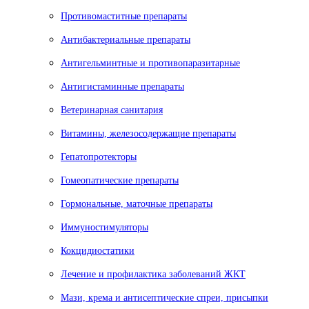
Противомаститные препараты
Антибактериальные препараты
Антигельминтные и противопаразитарные
Антигистаминные препараты
Ветеринарная санитария
Витамины, железосодержащие препараты
Гепатопротекторы
Гомеопатические препараты
Гормональные, маточные препараты
Иммуностимуляторы
Кокцидиостатики
Лечение и профилактика заболеваний ЖКТ
Мази, крема и антисептические спреи, присыпки