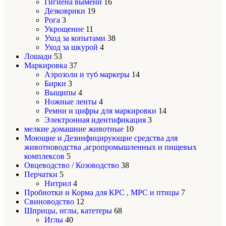
Гигиена вымени
16
Дезковрики
19
Рога
3
Укрощение
11
Уход за копытами
38
Уход за шкурой
4
Лошади
53
Маркировка
37
Аэрозоли и туб маркеры
14
Бирки
3
Выщипы
4
Ножные ленты
4
Ремни и цифры для маркировки
14
Электронная идентификация
3
мелкие домашние животные
10
Моющие и Дезинфицирующие средства для
животноводства ,агропромышленных и пищевых
комплексов
5
Овцеводство / Козоводство
38
Перчатки
5
Нитрил
4
Пробиотки и Корма для КРС , МРС и птицы
7
Свиноводство
12
Шприцы, иглы, катетеры
68
Иглы
40