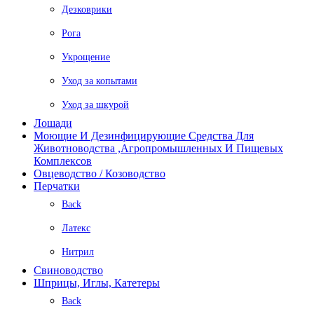
Дезковрики
Рога
Укрощение
Уход за копытами
Уход за шкурой
Лошади
Моющие И Дезинфицирующие Средства Для
Животноводства ,агропромышленных И Пищевых
Комплексов
Овцеводство / Козоводство
Перчатки
Back
Латекс
Нитрил
Свиноводство
Шприцы, Иглы, Катетеры
Back