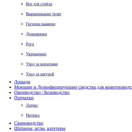
Все для стойла
Выращивание телят
Гигиена вымени
Дезковрики
Рога
Укрощение
Уход за копытами
Уход за шкурой
Лошади
Моющие и Дезинфицирующие средства для животноводс
Овцеводство / Козоводство
Перчатки
Латекс
Нитрил
Свиноводство
Шприцы, иглы, катетеры