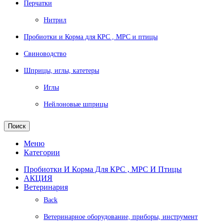
Перчатки
Нитрил
Пробиотки и Корма для КРС , МРС и птицы
Свиноводство
Шприцы, иглы, катетеры
Иглы
Нейлоновые шприцы
Поиск
Меню
Категории
Пробиотки И Корма Для КРС , МРС И Птицы
АКЦИЯ
Ветеринария
Back
Ветеринарное оборудование, приборы, инструмент