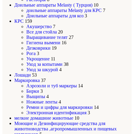
Доильные аппараты Melasty ( Турция)
10
доильные аппараты Melasty для КРС
7
Доильные аппараты для коз
3
КРС
159
Акушерство
7
Все для стойла
20
Выращивание телят
27
Гигиена вымени
16
Дезковрики
19
Рога
3
Укрощение
11
Уход за копытами
38
Уход за шкурой
4
Лошади
53
Маркировка
37
Аэрозоли и туб маркеры
14
Бирки
3
Выщипы
4
Ножные ленты
4
Ремни и цифры для маркировки
14
Электронная идентификация
3
мелкие домашние животные
10
Моющие и Дезинфицирующие средства для
животноводства ,агропромышленных и пищевых