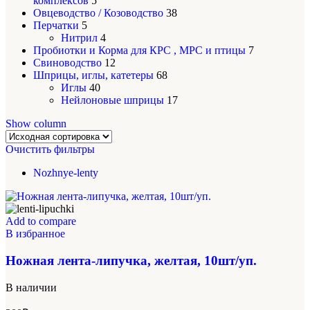
комплексов
5
Овцеводство / Козоводство
38
Перчатки
5
Нитрил
4
Пробиотки и Корма для КРС , МРС и птицы
7
Свиноводство
12
Шприцы, иглы, катетеры
68
Иглы
40
Нейлоновые шприцы
17
Show column
Очистить фильтры
Nozhnye-lenty
Add to compare
В избранное
Ножная лента-липучка, желтая, 10шт/уп.
В наличии