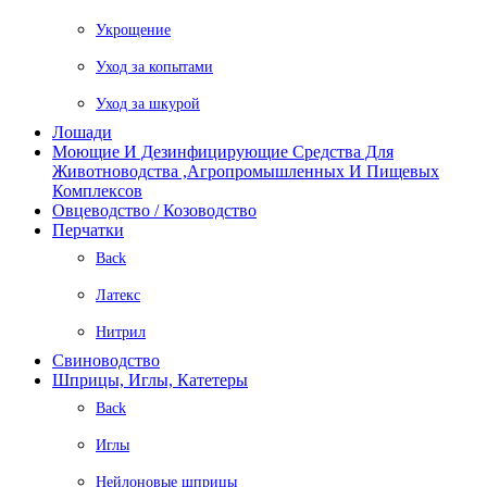
Укрощение
Уход за копытами
Уход за шкурой
Лошади
Моющие И Дезинфицирующие Средства Для
Животноводства ,агропромышленных И Пищевых
Комплексов
Овцеводство / Козоводство
Перчатки
Back
Латекс
Нитрил
Свиноводство
Шприцы, Иглы, Катетеры
Back
Иглы
Нейлоновые шприцы